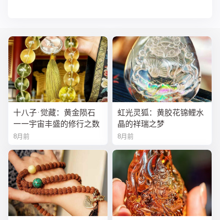
十八子·觉藏：黄金陨石
虹光灵狐：黄胶花锦鲤水
——宇宙丰盛的修行之数
晶的祥瑞之梦
8月前
8月前