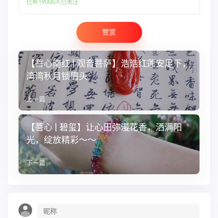
已有19000人已关注
赞赏
【菩心南红 | 观音菩萨】浩浩红莲安足下，
湾湾秋月锁眉头
上一篇
【菩心 | 碧玺】让心田弥漫花香，洒满阳
光，绽放精彩～～
下一篇