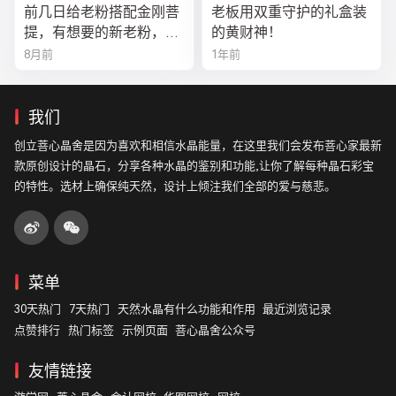
前几日给老粉搭配金刚菩
老板用双重守护的礼盒装
提，有想要的新老粉，都
的黄财神！
可以来排队
8月前
1年前
我们
创立菩心晶舍是因为喜欢和相信水晶能量，在这里我们会发布菩心家最新
款原创设计的晶石，分享各种水晶的鉴别和功能,让你了解每种晶石彩宝
的特性。选材上确保纯天然，设计上倾注我们全部的爱与慈悲。
菜单
30天热门
7天热门
天然水晶有什么功能和作用
最近浏览记录
点赞排行
热门标签
示例页面
菩心晶舍公众号
友情链接