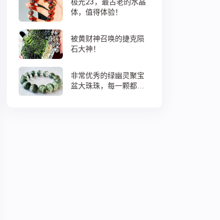
极光23，最古老的水晶
体，值得体验！
被黄财神召唤的捷克陨
石大神！
非常优秀的绿幽灵聚宝
盆大珠珠，每一颗都蕴
藏着大地母亲浓浓的爱
意