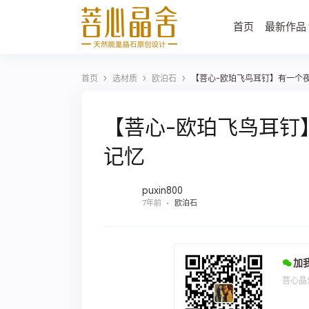
首页
最新作品
›
›
›
首页
选材质
欧泊石
【菩心-欧珀飞鸟耳钉】有一个
【菩心-欧珀飞鸟耳钉
记忆
puxin800
7年前
欧泊石
加
菩心晶