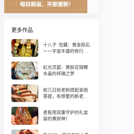
更多作品
十八子·觉藏：黄金陨石
——宇宙丰盛的修行之
数
虹光灵狐：黄胶花锦鲤
水晶的祥瑞之梦
前几日给老粉搭配金刚
菩提，有想要的新老
粉，都可以来排队
老板用双重守护的礼盒
装的黄财神！