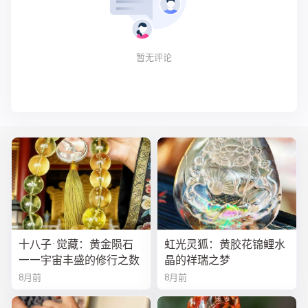
暂无评论
十八子·觉藏：黄金陨石
虹光灵狐：黄胶花锦鲤水
——宇宙丰盛的修行之数
晶的祥瑞之梦
8月前
8月前