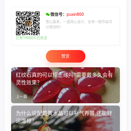
微信号：
puxin800
菩心晶舍，一直用心设计，总有一款作品可
以感动你！
已有19000人已关注
赞赏
红纹石真的可以招正缘吗?需要戴多久会有
灵性效果？
上一篇
为什么说配戴黄水晶可以补气养胃,还能财
运爆棚？