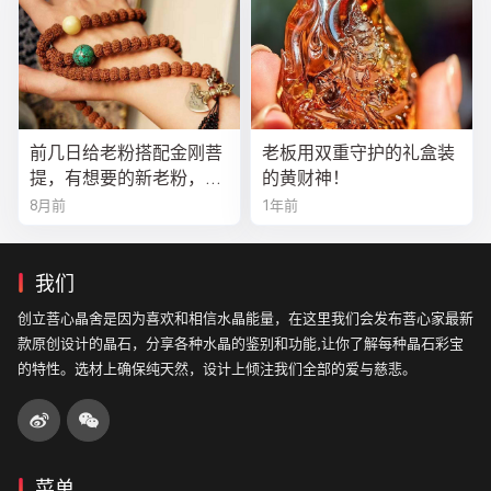
前几日给老粉搭配金刚菩
老板用双重守护的礼盒装
提，有想要的新老粉，都
的黄财神！
可以来排队
8月前
1年前
我们
创立菩心晶舍是因为喜欢和相信水晶能量，在这里我们会发布菩心家最新
款原创设计的晶石，分享各种水晶的鉴别和功能,让你了解每种晶石彩宝
的特性。选材上确保纯天然，设计上倾注我们全部的爱与慈悲。
菜单