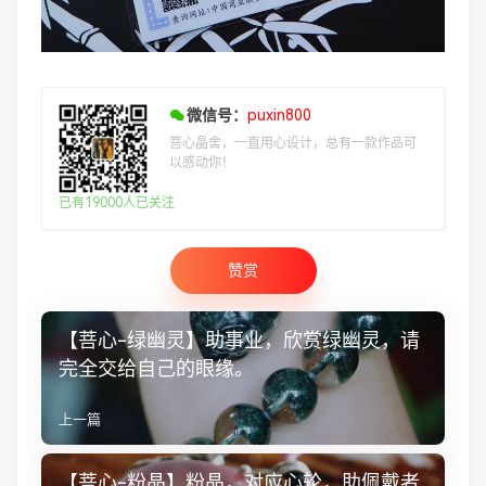
微信号：
puxin800
菩心晶舍，一直用心设计，总有一款作品可
以感动你！
已有19000人已关注
赞赏
【菩心-绿幽灵】助事业，欣赏绿幽灵，请
完全交给自己的眼缘。
上一篇
【菩心-粉晶】粉晶，对应心轮，助佩戴者