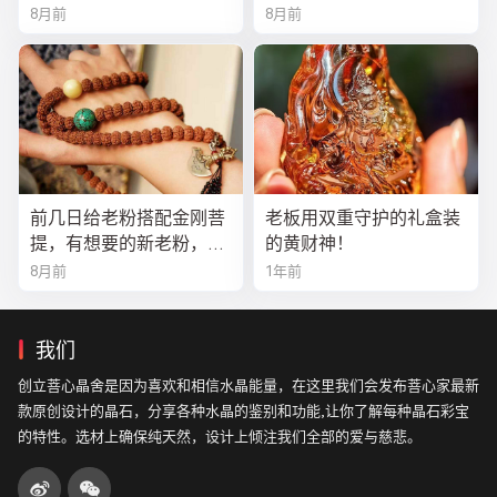
8月前
8月前
前几日给老粉搭配金刚菩
老板用双重守护的礼盒装
提，有想要的新老粉，都
的黄财神！
可以来排队
8月前
1年前
我们
创立菩心晶舍是因为喜欢和相信水晶能量，在这里我们会发布菩心家最新
款原创设计的晶石，分享各种水晶的鉴别和功能,让你了解每种晶石彩宝
的特性。选材上确保纯天然，设计上倾注我们全部的爱与慈悲。