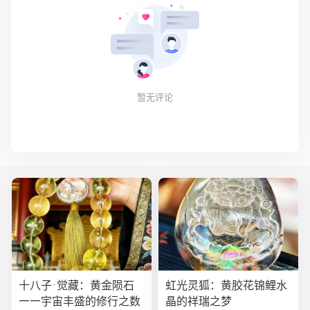
暂无评论
十八子·觉藏：黄金陨石
虹光灵狐：黄胶花锦鲤水
——宇宙丰盛的修行之数
晶的祥瑞之梦