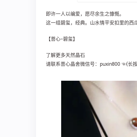
即许一人以编爱，愿尽余生之慷慨。
这一组碧玺，经典。山水情平安扣里的西
【菩心-碧玺】
了解更多天然晶石
请联系菩心晶舍微信号：puxin800 ☜(长