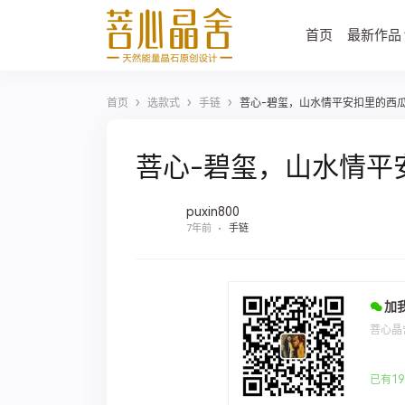
首页
最新作品
›
›
›
首页
选款式
手链
菩心-碧玺，山水情平安扣里的西
菩心-碧玺，山水情平
puxin800
7年前
手链
加
菩心晶
已有19