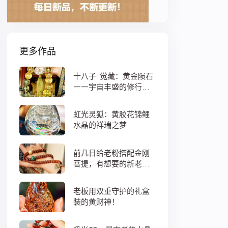
更多作品
十八子·觉藏：黄金陨石
——宇宙丰盛的修行之
数
虹光灵狐：黄胶花锦鲤
水晶的祥瑞之梦
前几日给老粉搭配金刚
菩提，有想要的新老
粉，都可以来排队
老板用双重守护的礼盒
装的黄财神！