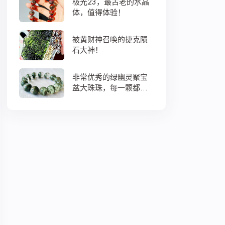
极光23，最古老的水晶
体，值得体验！
被黄财神召唤的捷克陨
石大神！
非常优秀的绿幽灵聚宝
盆大珠珠，每一颗都蕴
藏着大地母亲浓浓的爱
意