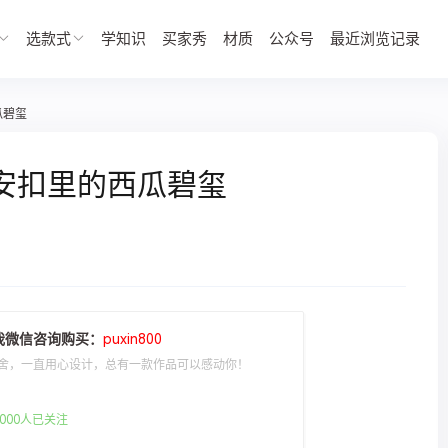
选款式
学知识
买家秀
材质
公众号
最近浏览记录
瓜碧玺
安扣里的西瓜碧玺
我微信咨询购买：
puxin800
舍，一直用心设计，总有一款作品可以感动你！
000人已关注