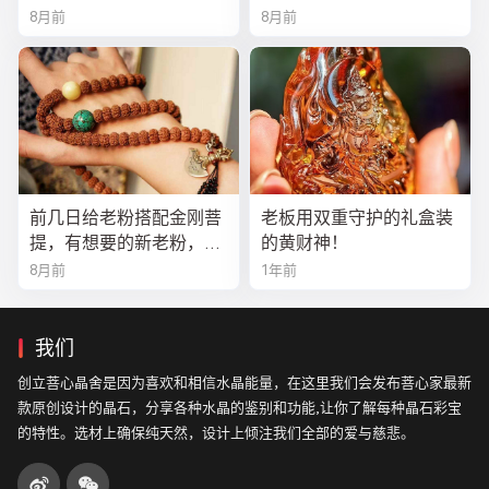
8月前
8月前
前几日给老粉搭配金刚菩
老板用双重守护的礼盒装
提，有想要的新老粉，都
的黄财神！
可以来排队
8月前
1年前
我们
创立菩心晶舍是因为喜欢和相信水晶能量，在这里我们会发布菩心家最新
款原创设计的晶石，分享各种水晶的鉴别和功能,让你了解每种晶石彩宝
的特性。选材上确保纯天然，设计上倾注我们全部的爱与慈悲。