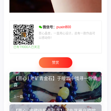
微信号：
puxin800
菩心晶舍，一直用心设计，总有一款作品可
以感动你！
已有19000人已关注
赞赏
【菩心 | 老矿青金石】于喧嚣中找寻一份清
喜
上一篇
【菩心-收藏级紫晶花花】沉鱼落雁鸟惊喧,