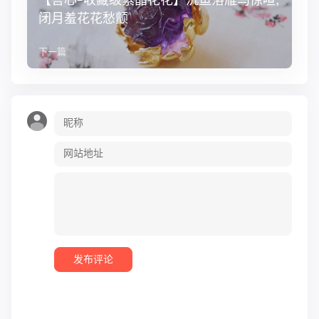
闭月羞花花愁颤
下一篇