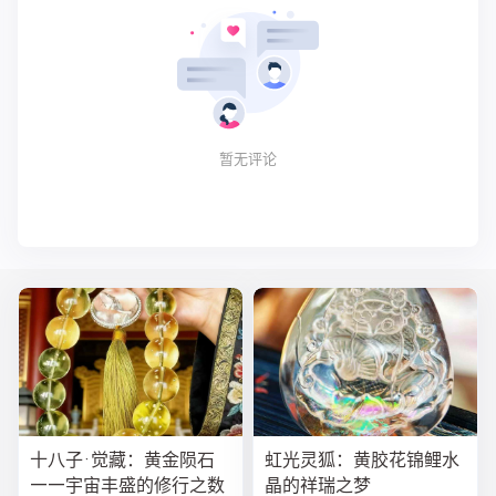
暂无评论
十八子·觉藏：黄金陨石
虹光灵狐：黄胶花锦鲤水
——宇宙丰盛的修行之数
晶的祥瑞之梦