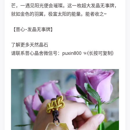
芒，一遇见阳光便会璀璨。这一枚超大发晶无事牌，
就如金色的羽翼，极富太阳的能量。能者收之~
【菩心-发晶无事牌】
了解更多天然晶石
请联系菩心晶舍微信号：puxin800 ☜(长按可复制)