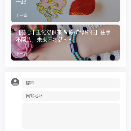
一起
上一篇
【菩心 | 玉化舒俱来 & 原矿绿松石】往事
不回头，未来不将就～～
下一篇