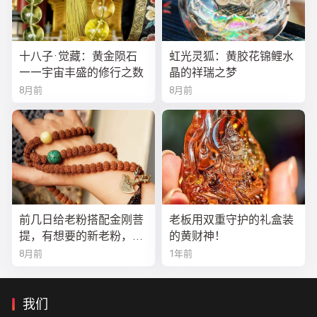
十八子·觉藏：黄金陨石
虹光灵狐：黄胶花锦鲤水
——宇宙丰盛的修行之数
晶的祥瑞之梦
8月前
8月前
前几日给老粉搭配金刚菩
老板用双重守护的礼盒装
提，有想要的新老粉，都
的黄财神！
可以来排队
8月前
1年前
我们