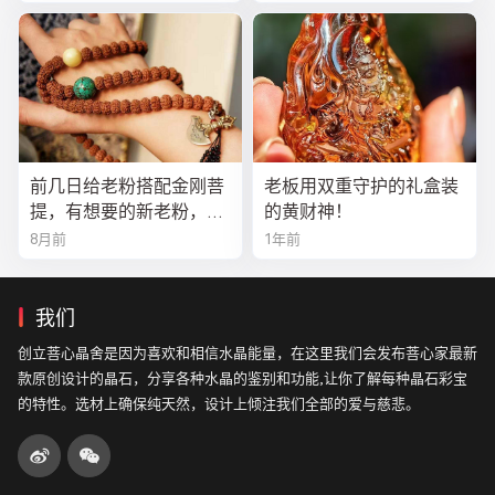
前几日给老粉搭配金刚菩
老板用双重守护的礼盒装
提，有想要的新老粉，都
的黄财神！
可以来排队
8月前
1年前
我们
创立菩心晶舍是因为喜欢和相信水晶能量，在这里我们会发布菩心家最新
款原创设计的晶石，分享各种水晶的鉴别和功能,让你了解每种晶石彩宝
的特性。选材上确保纯天然，设计上倾注我们全部的爱与慈悲。