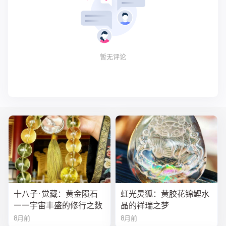
暂无评论
十八子·觉藏：黄金陨石
虹光灵狐：黄胶花锦鲤水
——宇宙丰盛的修行之数
晶的祥瑞之梦
8月前
8月前