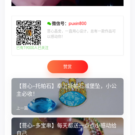
微信号：
puxin800
菩心晶舍，一直用心设计，总有一款作品可
以感动你！
已有19000人已关注
赞赏
【菩心-托帕石】奉上托帕石城堡坠，小公
主必收！
上一篇
【菩心-多宝串】每天都送一点点小感动给
自己