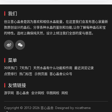
我们
创立菩心晶舍是因为喜欢和相信水晶能量，在这里我们会发布菩心家最新
款原创设计的晶石，分享各种水晶的鉴别和功能,让你了解每种晶石彩宝
的特性。选材上确保纯天然，设计上倾注我们全部的爱与慈悲。
菜单
30天热门
7天热门
天然水晶有什么功能和作用
最近浏览记录
点赞排行
热门标签
示例页面
菩心晶舍公众号
友情链接
游学网
菩心晶舍
会计网校
华图网校
网校
Copyright © 2012-2026
菩心晶舍
. Designed by
nicetheme
.