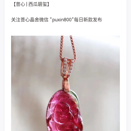
【菩心 | 西瓜碧玺】
关注菩心晶舍微信 “puxin800”每日新款发布