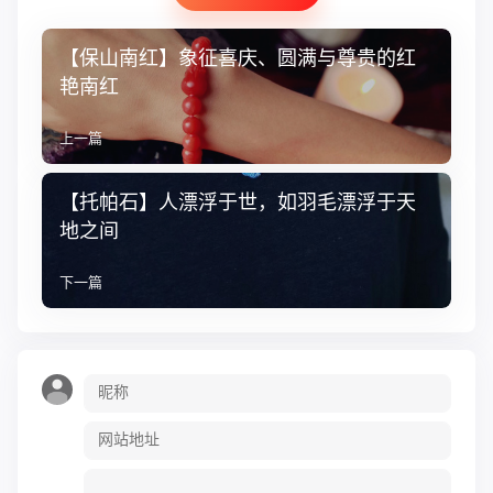
【保山南红】象征喜庆、圆满与尊贵的红
艳南红
上一篇
【托帕石】人漂浮于世，如羽毛漂浮于天
地之间
下一篇