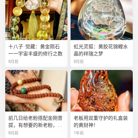
十八子·觉藏：黄金陨石
虹光灵狐：黄胶花锦鲤水
——宇宙丰盛的修行之数
晶的祥瑞之梦
8月前
8月前
前几日给老粉搭配金刚菩
老板用双重守护的礼盒装
提，有想要的新老粉，都
的黄财神！
可以来排队
8月前
1年前