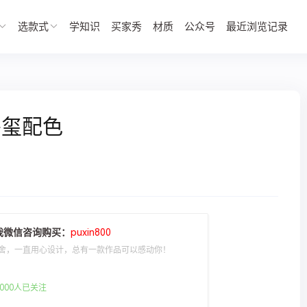
选款式
学知识
买家秀
材质
公众号
最近浏览记录
碧玺配色
我微信咨询购买：
puxin800
舍，一直用心设计，总有一款作品可以感动你！
000人已关注