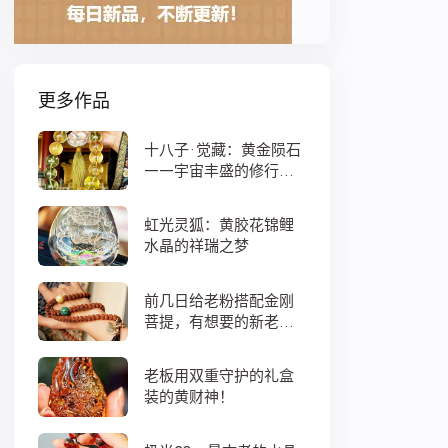
更多作品
十八子·觉藏：黄金陨石
——宇宙丰盛的修行之
数
虹光灵狐：黄胶花锦鲤
水晶的祥瑞之梦
前几日给老粉搭配金刚
菩提，有想要的新老
粉，都可以来排队
老板用双重守护的礼盒
装的黄财神！