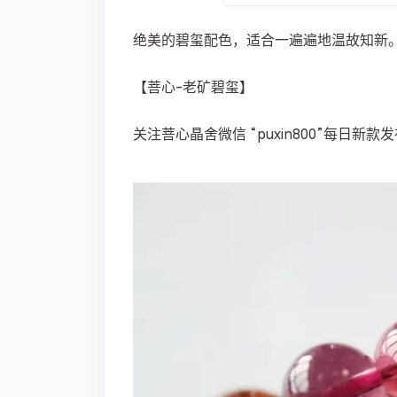
绝美的碧玺配色，适合一遍遍地温故知新
【菩心-老矿碧玺】
关注菩心晶舍微信 “puxin800”每日新款