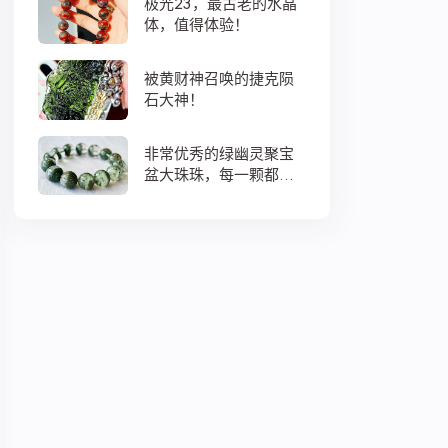
极光23，最古老的水晶
体，值得体验！
被黄财神召唤的捷克陨
石大神！
非常优秀的绿幽灵聚宝
盆大珠珠，每一颗都蕴
藏着大地母亲浓浓的爱
意