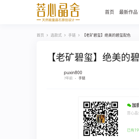
首页
最新作品
›
›
›
首页
选款式
手链
【老矿碧玺】绝美的碧玺配色
【老矿碧玺】绝美的
puxin800
7年前
手链
加
菩心晶
已有19