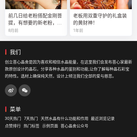
前几日给老粉搭配金刚菩
老板用双重守护的礼盒装
提，有想要的新老粉，都
的黄财神！
可以来排队
8月前
1年前
我们
创立菩心晶舍是因为喜欢和相信水晶能量，在这里我们会发布菩心家最新
款原创设计的晶石，分享各种水晶的鉴别和功能,让你了解每种晶石彩宝
的特性。选材上确保纯天然，设计上倾注我们全部的爱与慈悲。
菜单
30天热门
7天热门
天然水晶有什么功能和作用
最近浏览记录
点赞排行
热门标签
示例页面
菩心晶舍公众号