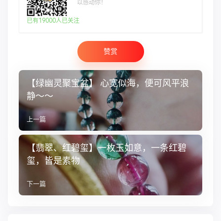
以感动你！
已有19000人已关注
赞赏
【绿幽灵聚宝盆】 心宽似海，便可风平浪
静～～
上一篇
【翡翠、红碧玺】一枚玉如意，一条红碧
玺，皆是素物
下一篇