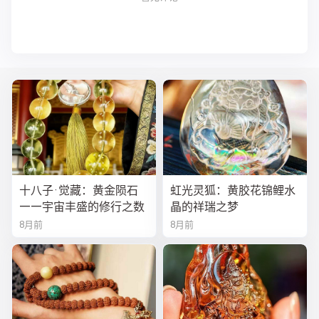
十八子·觉藏：黄金陨石
虹光灵狐：黄胶花锦鲤水
——宇宙丰盛的修行之数
晶的祥瑞之梦
8月前
8月前