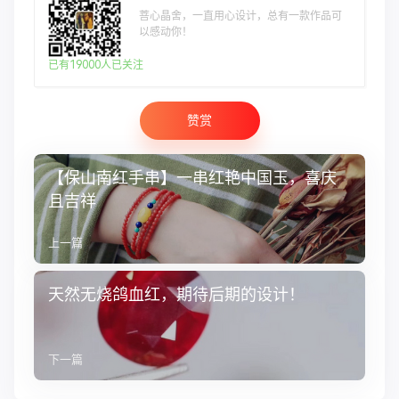
菩心晶舍，一直用心设计，总有一款作品可
以感动你！
已有19000人已关注
赞赏
【保山南红手串】一串红艳中国玉，喜庆
且吉祥
上一篇
天然无烧鸽血红，期待后期的设计！
下一篇