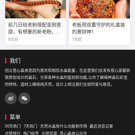
前几日给老粉搭配金刚菩
老板用双重守护的礼盒装
提，有想要的新老粉，都
的黄财神！
可以来排队
8月前
1年前
我们
创立菩心晶舍是因为喜欢和相信水晶能量，在这里我们会发布菩心家最新
款原创设计的晶石，分享各种水晶的鉴别和功能,让你了解每种晶石彩宝
的特性。选材上确保纯天然，设计上倾注我们全部的爱与慈悲。
菜单
30天热门
7天热门
天然水晶有什么功能和作用
最近浏览记录
点赞排行
热门标签
示例页面
菩心晶舍公众号