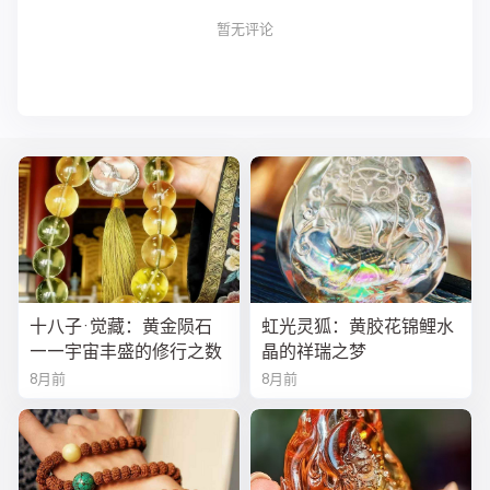
暂无评论
十八子·觉藏：黄金陨石
虹光灵狐：黄胶花锦鲤水
——宇宙丰盛的修行之数
晶的祥瑞之梦
8月前
8月前