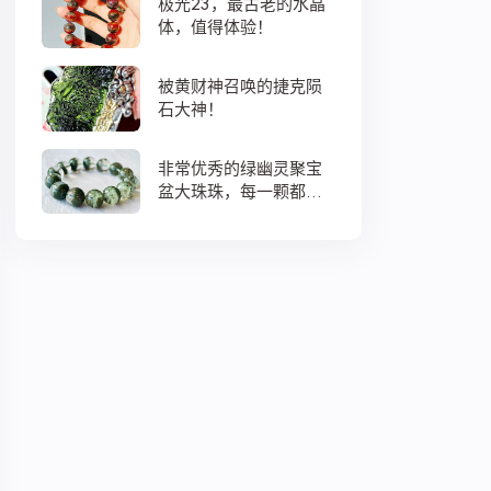
极光23，最古老的水晶
体，值得体验！
被黄财神召唤的捷克陨
石大神！
非常优秀的绿幽灵聚宝
盆大珠珠，每一颗都蕴
藏着大地母亲浓浓的爱
意