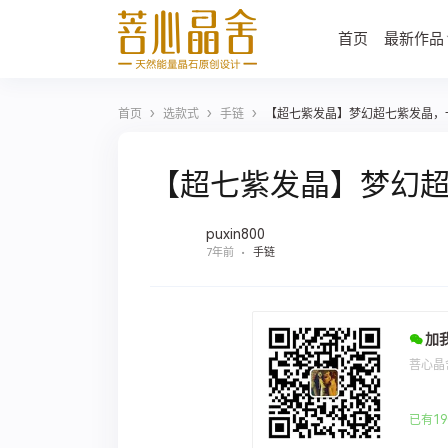
首页
最新作品
›
›
›
首页
选款式
手链
【超七紫发晶】梦幻超七紫发晶，
【超七紫发晶】梦幻
puxin800
7年前
手链
加
菩心晶
已有19