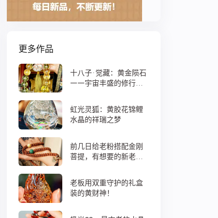
更多作品
十八子·觉藏：黄金陨石
——宇宙丰盛的修行之
数
虹光灵狐：黄胶花锦鲤
水晶的祥瑞之梦
前几日给老粉搭配金刚
菩提，有想要的新老
粉，都可以来排队
老板用双重守护的礼盒
装的黄财神！