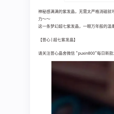
神秘感满满的紫发晶，无需太严格消磁就
力～～
这一条梦幻超七紫发晶，一眼万年般的温
【菩心 | 超七紫发晶】
请关注菩心晶舍微信 “puxin800”每日新