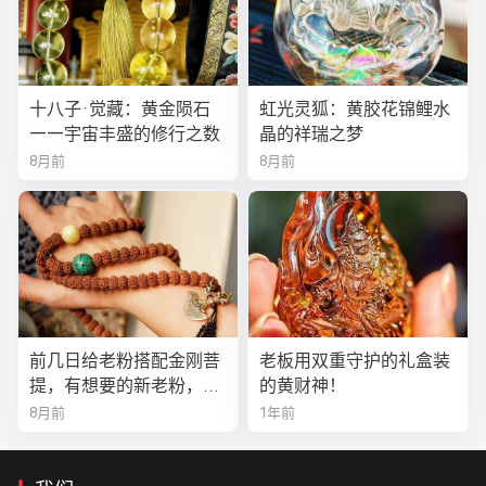
十八子·觉藏：黄金陨石
虹光灵狐：黄胶花锦鲤水
——宇宙丰盛的修行之数
晶的祥瑞之梦
8月前
8月前
前几日给老粉搭配金刚菩
老板用双重守护的礼盒装
提，有想要的新老粉，都
的黄财神！
可以来排队
8月前
1年前