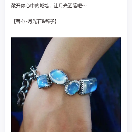
敞开你心中的城墙，让月光洒落吧～
【菩心-月光石&镯子】