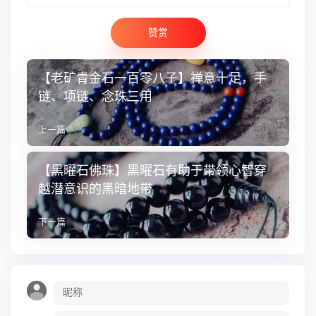
赞赏
【老矿青金石一百零八子】禅意十足，手
链、项链、念珠三用
上一篇
【黑曜石佛珠】黑曜石有助于带领心智穿
越潜意识的黑暗地带
下一篇