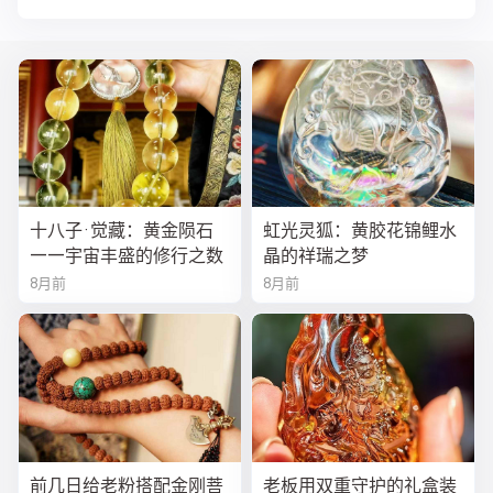
十八子·觉藏：黄金陨石
虹光灵狐：黄胶花锦鲤水
——宇宙丰盛的修行之数
晶的祥瑞之梦
8月前
8月前
前几日给老粉搭配金刚菩
老板用双重守护的礼盒装