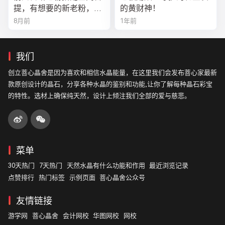
提，有想要的新老粉，都
的黄财神！
可以来排队
8月前
1年前
我们
创立菩心晶舍是因为喜欢和相信水晶能量，在这里我们会发布菩心家最新
款原创设计的晶石，分享各种水晶的鉴别和功能,让你了解每种晶石彩宝
的特性。选材上确保纯天然，设计上倾注我们全部的爱与慈悲。
菜单
30天热门
7天热门
天然水晶有什么功能和作用
最近浏览记录
点赞排行
热门标签
示例页面
菩心晶舍公众号
友情链接
游学网
菩心晶舍
会计网校
华图网校
网校