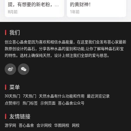
提，有想要的新老粉，都
的黄财神！
可以来排队
8月前
1年前
我们
创立菩心晶舍是因为喜欢和相信水晶能量，在这里我们会发布菩心家最新
款原创设计的晶石，分享各种水晶的鉴别和功能,让你了解每种晶石彩宝
的特性。选材上确保纯天然，设计上倾注我们全部的爱与慈悲。
菜单
30天热门
7天热门
天然水晶有什么功能和作用
最近浏览记录
点赞排行
热门标签
示例页面
菩心晶舍公众号
友情链接
游学网
菩心晶舍
会计网校
华图网校
网校