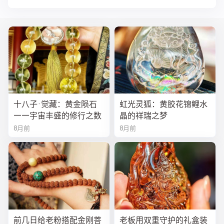
十八子·觉藏：黄金陨石
虹光灵狐：黄胶花锦鲤水
——宇宙丰盛的修行之数
晶的祥瑞之梦
8月前
8月前
前几日给老粉搭配金刚菩
老板用双重守护的礼盒装