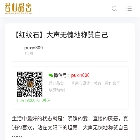
【红纹石】大声无愧地称赞自己
puxin800
7年前
微信号：
puxin800
菩心晶舍，一直用心设计，总有一款作品可
以感动你！
已有19000人已关注
生活‎中​最‎好‎的​状‎态就‎是：明​确‎的爱，直接的‎厌​恶​，真​
诚‎的​喜欢，站在太阳下的坦荡，大声无愧地称赞自己
～～