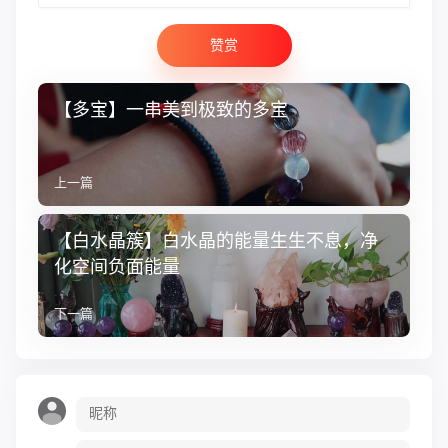
赞赏
【多宝​】一​串​美到极致​的​多​宝
上一篇
【白水​晶​簇】白水晶​的​能量生生不息，净
化空​间负面​能量
下一篇