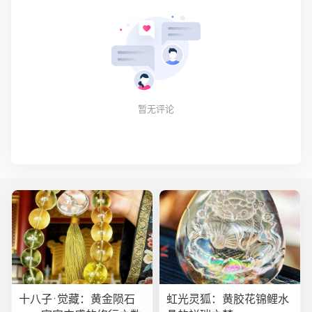
暂无评论
十八子·觉藏：黄金陨石
虹光灵狐：黄胶花锦鲤水