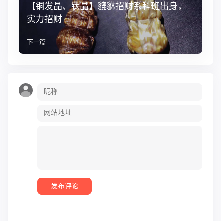
【铜发晶、钛晶】貔貅招财系科班出身，
实力招财
下一篇