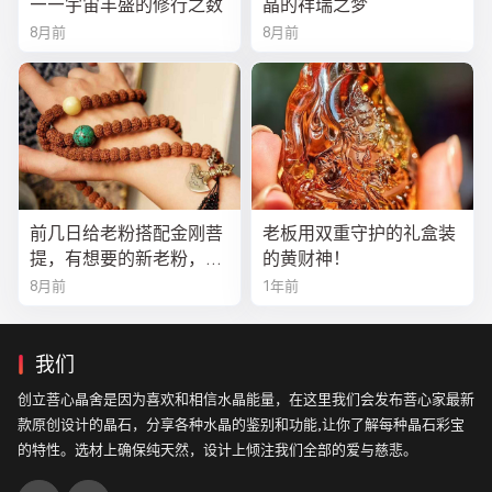
——宇宙丰盛的修行之数
晶的祥瑞之梦
8月前
8月前
前几日给老粉搭配金刚菩
老板用双重守护的礼盒装
提，有想要的新老粉，都
的黄财神！
可以来排队
8月前
1年前
我们
创立菩心晶舍是因为喜欢和相信水晶能量，在这里我们会发布菩心家最新
款原创设计的晶石，分享各种水晶的鉴别和功能,让你了解每种晶石彩宝
的特性。选材上确保纯天然，设计上倾注我们全部的爱与慈悲。