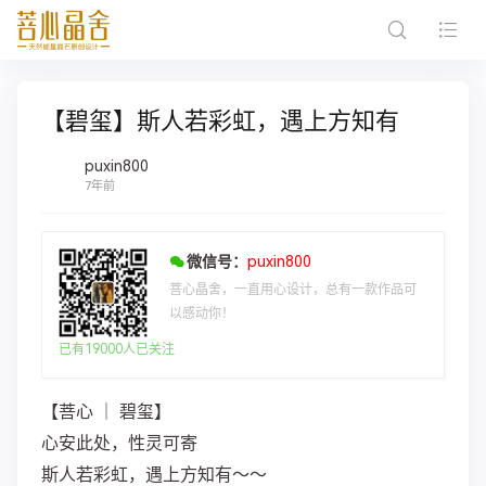
【碧玺​】斯人​若彩虹​，遇上方知有
puxin800
7年前
微信号：
puxin800
菩心晶舍，一直用心设计，总有一款作品可
以感动你！
已有19000人已关注
【菩心‎ ｜ 碧‎玺​】
心‎安​此​处，性‎灵​可​寄​
斯‎人​若‎彩‎虹​，遇上‎方知有～～