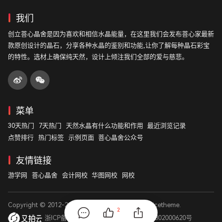
我们
创立菩心晶舍是因为喜欢和相信水晶能量，在这里我们会发布菩心家最新
款原创设计的晶石，分享各种水晶的鉴别和功能,让你了解每种晶石彩宝
的特性。选材上确保纯天然，设计上倾注我们全部的爱与慈悲。
菜单
30天热门
7天热门
天然水晶有什么功能和作用
最近浏览记录
点赞排行
热门标签
示例页面
菩心晶舍公众号
友情链接
游学网
菩心晶舍
会计网校
华图网校
网校
Copyright © 2012-2026
菩心晶舍
. Designed by
nicetheme
.
2
浙ICP备14003531号
浙公网安备 33011802000620号