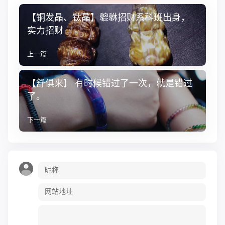
【铜发晶、钛晶】貔貅招财系科班出身，
实力招财
上一篇
【舒俱来】 有时候错过了一次，就是错过
了。
下一篇