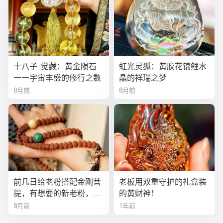
十八子·觉藏：黄金陨石
虹光灵狐：黄胶花锦鲤水
——宇宙丰盛的修行之数
晶的祥瑞之梦
8月前
8月前
前几日给老粉搭配金刚菩
老板用双重守护的礼盒装
提，有想要的新老粉，都
的黄财神！
可以来排队
8月前
1年前