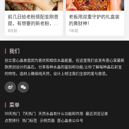
前几日给老粉搭配金刚菩
老板用双重守护的礼盒装
提，有想要的新老粉，都
的黄财神！
可以来排队
8月前
1年前
我们
创立菩心晶舍是因为喜欢和相信水晶能量，在这里我们会发布菩心家最新
款原创设计的晶石，分享各种水晶的鉴别和功能,让你了解每种晶石彩宝
的特性。选材上确保纯天然，设计上倾注我们全部的爱与慈悲。
菜单
30天热门
7天热门
天然水晶有什么功能和作用
最近浏览记录
点赞排行
热门标签
示例页面
菩心晶舍公众号