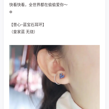
快看快看，全世界都在偷偷爱你～
❄️
【菩心-蓝宝石耳环】
（皇家蓝 无烧）