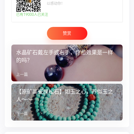
以感动你！
已有19000人已关注
赞赏
水晶矿石戴左手或右手，疗愈效果是一样
的吗？
上一篇
【原矿高瓷绿松石】如玉之心，养似玉之
人～～
下一篇