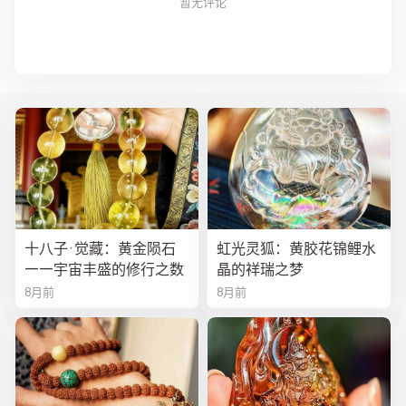
暂无评论
十八子·觉藏：黄金陨石
虹光灵狐：黄胶花锦鲤水
——宇宙丰盛的修行之数
晶的祥瑞之梦
8月前
8月前