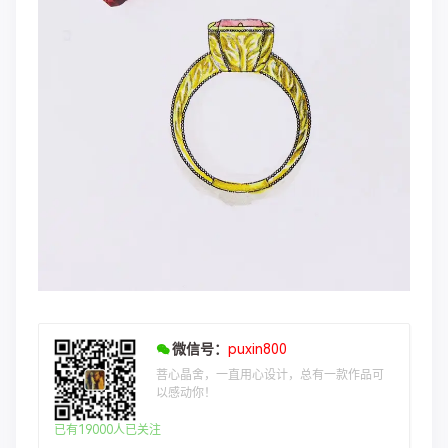
微信号：
puxin800
菩心晶舍，一直用心设计，总有一款作品可
以感动你！
已有19000人已关注