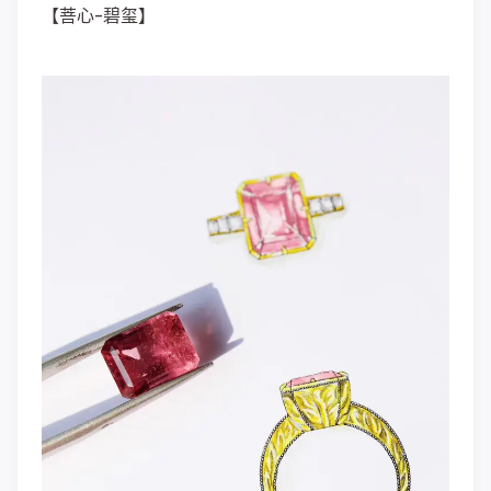
【菩心-碧玺】