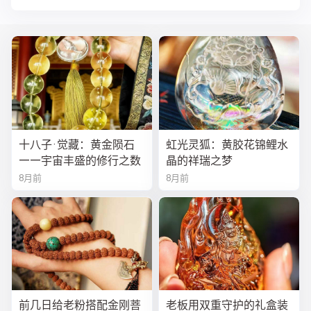
十八子·觉藏：黄金陨石
虹光灵狐：黄胶花锦鲤水
——宇宙丰盛的修行之数
晶的祥瑞之梦
8月前
8月前
前几日给老粉搭配金刚菩
老板用双重守护的礼盒装