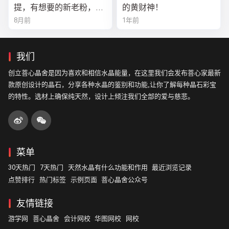
提，有想要的新老粉，都
的黄财神！
可以来排队
8月前
1年前
我们
创立菩心晶舍是因为喜欢和相信水晶能量，在这里我们会发布菩心家最新
款原创设计的晶石，分享各种水晶的鉴别和功能,让你了解每种晶石彩宝
的特性。选材上确保纯天然，设计上倾注我们全部的爱与慈悲。
菜单
30天热门
7天热门
天然水晶有什么功能和作用
最近浏览记录
点赞排行
热门标签
示例页面
菩心晶舍公众号
友情链接
游学网
菩心晶舍
会计网校
华图网校
网校