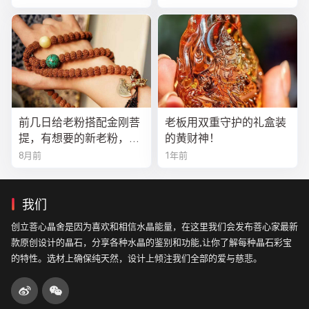
前几日给老粉搭配金刚菩
老板用双重守护的礼盒装
提，有想要的新老粉，都
的黄财神！
可以来排队
8月前
1年前
我们
创立菩心晶舍是因为喜欢和相信水晶能量，在这里我们会发布菩心家最新
款原创设计的晶石，分享各种水晶的鉴别和功能,让你了解每种晶石彩宝
的特性。选材上确保纯天然，设计上倾注我们全部的爱与慈悲。