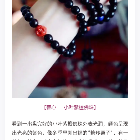
【菩心 ｜ 小叶紫檀佛珠】
​​看到一串盘完好的小叶紫檀佛珠外表光润，颜色呈现
出光亮的紫色，像冬季里刚出锅的“糖炒栗子”，有一