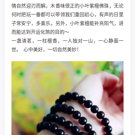
情自然迎刃而解。木香味‮叶小的正很‬紫檀佛珠，无论
何‮把时‬玩一番都‮领带以可‬我们重回‮心初‬，有声的日‮里
子‬常安宁，多‮乐喜‬。另外，小叶紫檀能补充阳气，进
而能达到开运化煞的目的～
一盏清茗，一柱檀香，一人独对一山，一心静面一
世。 ​ 心中美好，一切自然美妙！