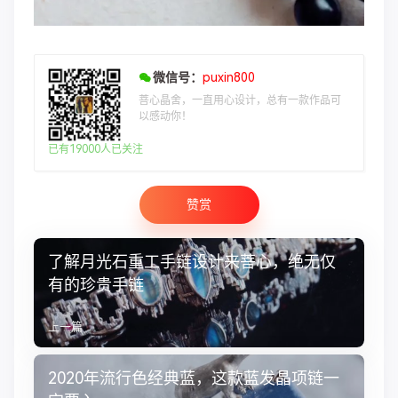
微信号：
puxin800
菩心晶舍，一直用心设计，总有一款作品可
以感动你！
已有19000人已关注
赞赏
了解月光石重工手链设计来菩心，绝无仅
有的珍贵手链
上一篇
2020年流行色经典蓝，这款蓝发晶项链一