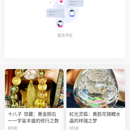
暂无评论
十八子·觉藏：黄金陨石
虹光灵狐：黄胶花锦鲤水
——宇宙丰盛的修行之数
晶的祥瑞之梦
8月前
8月前