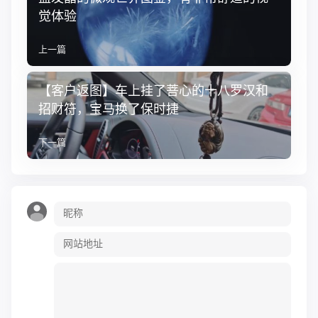
觉体验
上一篇
【客户返图】车上挂了菩心的十八罗汉和
招财符，宝马换了保时捷
下一篇