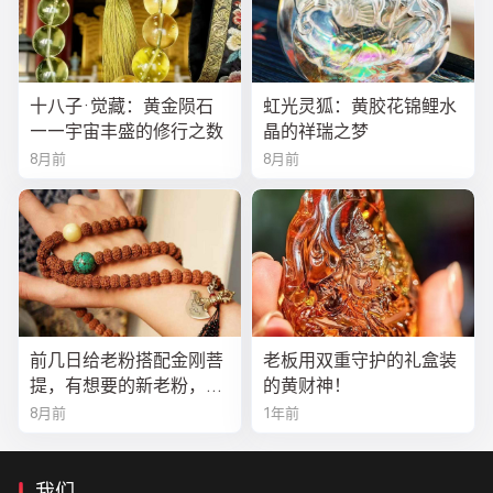
十八子·觉藏：黄金陨石
虹光灵狐：黄胶花锦鲤水
——宇宙丰盛的修行之数
晶的祥瑞之梦
8月前
8月前
前几日给老粉搭配金刚菩
老板用双重守护的礼盒装
提，有想要的新老粉，都
的黄财神！
可以来排队
8月前
1年前
我们