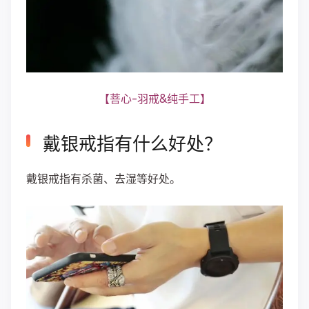
【菩心-羽戒&纯手工】
戴银戒指有什么好处？
戴银戒指有杀菌、去湿等好处。