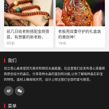
前几日给老粉搭配金刚菩
老板用双重守护的礼盒装
提，有想要的新老粉，都
的黄财神！
可以来排队
8月前
1年前
我们
创立菩心晶舍是因为喜欢和相信水晶能量，在这里我们会发布菩心家最新
款原创设计的晶石，分享各种水晶的鉴别和功能,让你了解每种晶石彩宝
的特性。选材上确保纯天然，设计上倾注我们全部的爱与慈悲。
菜单