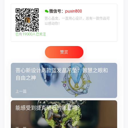
微信号：
puxin800
菩心晶舍，一直用心设计，总有一款作品可
以感动你！
已有19000人已关注
赞赏
菩心新设计两款蓝发晶吊坠：智慧之眼和
自由之神
上一篇
能感受到捷克陨石的能量吗？