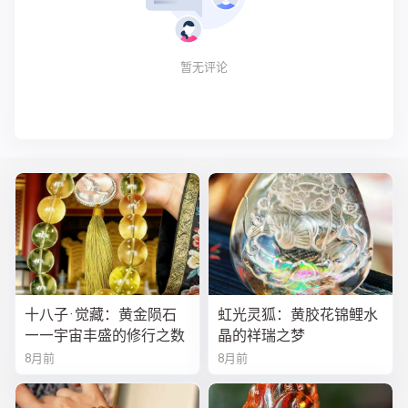
暂无评论
十八子·觉藏：黄金陨石
虹光灵狐：黄胶花锦鲤水
——宇宙丰盛的修行之数
晶的祥瑞之梦
8月前
8月前