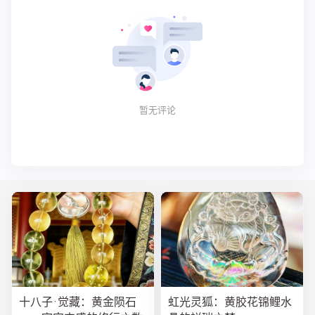
暂无评论
十八子·觉藏：黄金陨石
虹光灵狐：黄胶花锦鲤水