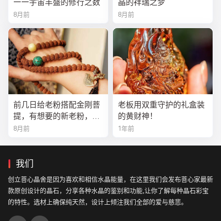
——宇宙丰盛的修行之数
晶的祥瑞之梦
8月前
8月前
前几日给老粉搭配金刚菩
老板用双重守护的礼盒装
提，有想要的新老粉，都
的黄财神！
可以来排队
8月前
1年前
我们
创立菩心晶舍是因为喜欢和相信水晶能量，在这里我们会发布菩心家最新
款原创设计的晶石，分享各种水晶的鉴别和功能,让你了解每种晶石彩宝
的特性。选材上确保纯天然，设计上倾注我们全部的爱与慈悲。