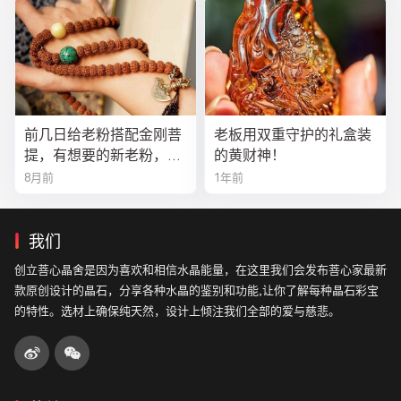
前几日给老粉搭配金刚菩
老板用双重守护的礼盒装
提，有想要的新老粉，都
的黄财神！
可以来排队
8月前
1年前
我们
创立菩心晶舍是因为喜欢和相信水晶能量，在这里我们会发布菩心家最新
款原创设计的晶石，分享各种水晶的鉴别和功能,让你了解每种晶石彩宝
的特性。选材上确保纯天然，设计上倾注我们全部的爱与慈悲。