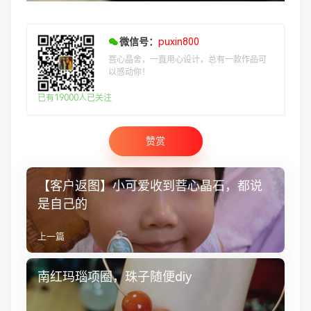
微信号：
puxin800
菩心晶舍，一直用心设计，总有一款作品可
以感动你！
已有19000人已关注
赞赏
【客户返图】小可爱收到菩心晶石，都说
是自己的
上一篇
南红玛瑙项圈，珠子随便diy