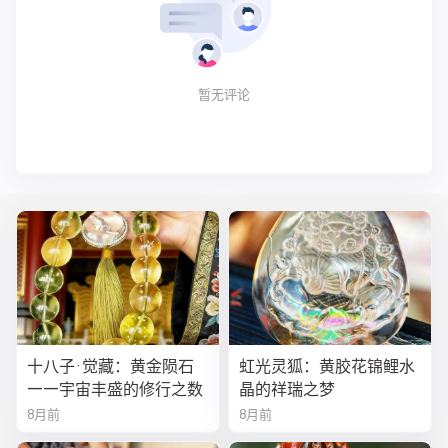
暂无评论
十八子·觉藏：黄金陨石
虹光灵狐：黄胶花锦鲤水
——宇宙丰盛的修行之数
晶的祥瑞之梦
8月前
8月前