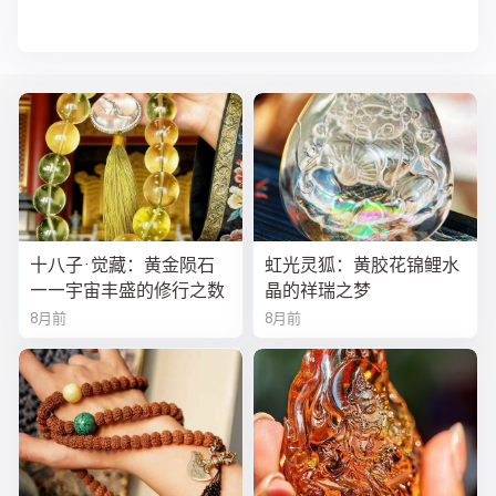
十八子·觉藏：黄金陨石
虹光灵狐：黄胶花锦鲤水
——宇宙丰盛的修行之数
晶的祥瑞之梦
8月前
8月前