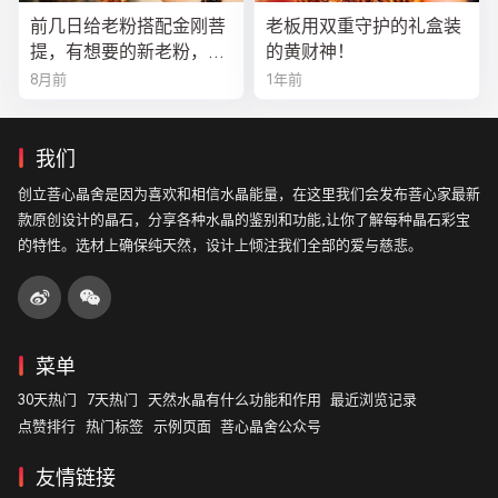
前几日给老粉搭配金刚菩
老板用双重守护的礼盒装
提，有想要的新老粉，都
的黄财神！
可以来排队
8月前
1年前
我们
创立菩心晶舍是因为喜欢和相信水晶能量，在这里我们会发布菩心家最新
款原创设计的晶石，分享各种水晶的鉴别和功能,让你了解每种晶石彩宝
的特性。选材上确保纯天然，设计上倾注我们全部的爱与慈悲。
菜单
30天热门
7天热门
天然水晶有什么功能和作用
最近浏览记录
点赞排行
热门标签
示例页面
菩心晶舍公众号
友情链接