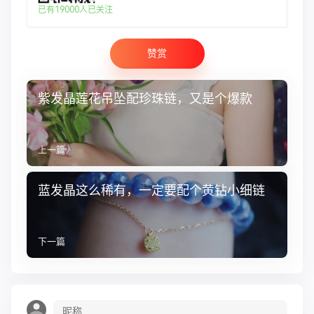
已有19000人已关注
赞赏
紫发晶莲花吊坠配珍珠链，又是个爆款
上一篇
蓝发晶这么稀有，一定要配个黄钻小细链
下一篇