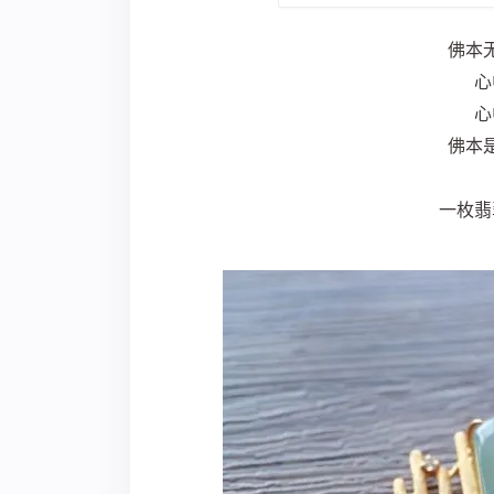
佛本
心
心
佛本
一枚翡