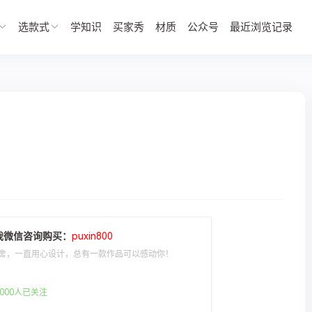
选款式
学知识
买家秀
材质
公众号
最近浏览记录
我微信咨询购买：
puxin800
舍，一直用心设计，总有一款作品可以感动你！
000人已关注