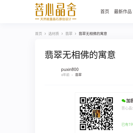
首页
最新作品
›
›
›
首页
选材质
翡翠
翡翠无相佛的寓意
翡翠无相佛的寓意
puxin800
6年前
翡翠
加
菩心晶
已有19