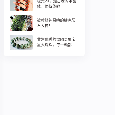
极光23，最古老的水晶
体，值得体验！
被黄财神召唤的捷克陨
石大神！
非常优秀的绿幽灵聚宝
盆大珠珠，每一颗都蕴
藏着大地母亲浓浓的爱
意