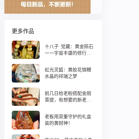
更多作品
十八子·觉藏：黄金陨石
——宇宙丰盛的修行之
数
虹光灵狐：黄胶花锦鲤
水晶的祥瑞之梦
前几日给老粉搭配金刚
菩提，有想要的新老
粉，都可以来排队
老板用双重守护的礼盒
装的黄财神！