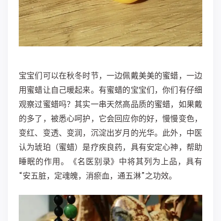
宝宝们可以在秋冬时节，一边佩戴美美的蜜蜡，一边
用蜜蜡让自己暖起来。有蜜蜡的宝宝们，你们有仔细
观察过蜜蜡吗？其实一串天然高品质的蜜蜡，如果戴
的多了，被悉心呵护，它会回应你的好，慢慢变色，
变红、变透、变润，沉淀出岁月的光华。此外，中医
认为琥珀（蜜蜡）是疗疾良药，具有安定心神，帮助
睡眠的作用。《名医别录》中将其列为上品，具有
“安五脏，定魂魄，消瘀血，通五淋”之功效。