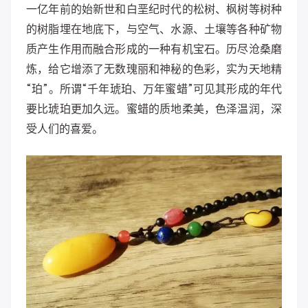
一亿年前的始新世和白垩纪时代的松树、枫树等树种
的树脂埋在地底下，与空气、水源、土壤等各种矿物
质产生作用而融合形成的一种有机宝石。历尽沧桑磨
炼，给它增添了无数瑰丽和神秘的色彩，实为天地精
“珀”。所谓“千年琥珀、万年蜜蜡”可见其形成的年代
要比琥珀更加久远。蜜蜡的质地柔美，色泽温润，深
受人们的喜爱。