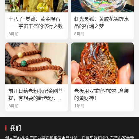
十八子·觉藏：黄金陨石
虹光灵狐：黄胶花锦鲤水
——宇宙丰盛的修行之数
晶的祥瑞之梦
8月前
8月前
前几日给老粉搭配金刚菩
老板用双重守护的礼盒装
提，有想要的新老粉，都
的黄财神！
可以来排队
8月前
1年前
我们
创立菩心晶舍是因为喜欢和相信水晶能量，在这里我们会发布菩心家最新