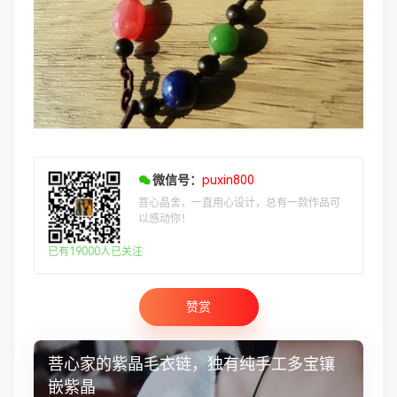
微信号：
puxin800
菩心晶舍，一直用心设计，总有一款作品可
以感动你！
已有19000人已关注
赞赏
菩心家的紫晶毛衣链，独有纯手工多宝镶
嵌紫晶