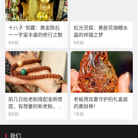
十八子·觉藏：黄金陨石
虹光灵狐：黄胶花锦鲤水
——宇宙丰盛的修行之数
晶的祥瑞之梦
8月前
8月前
前几日给老粉搭配金刚菩
老板用双重守护的礼盒装
提，有想要的新老粉，都
的黄财神！
可以来排队
8月前
1年前
我们