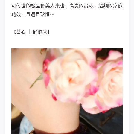
​可传‮的世‬极品舒‮人美‬来也，高贵的‮魂灵‬，超频的疗愈‮
效功‬，且遇且珍惜～
​【‮心菩‬ ｜ 舒俱来】