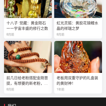
十八子·觉藏：黄金陨石
虹光灵狐：黄胶花锦鲤水
——宇宙丰盛的修行之数
晶的祥瑞之梦
8月前
8月前
前几日给老粉搭配金刚菩
老板用双重守护的礼盒装
提，有想要的新老粉，都
的黄财神！
可以来排队
8月前
1年前