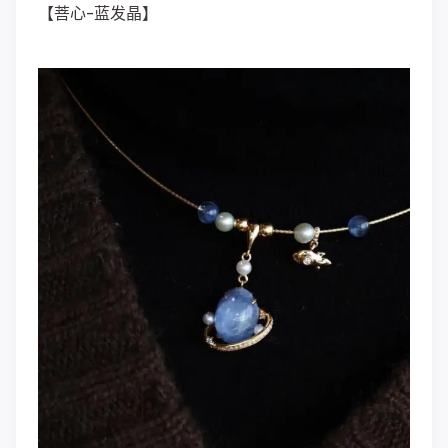
【菩心-蓝发晶】