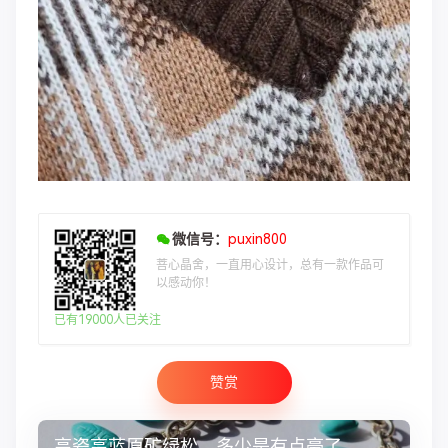
微信号：
puxin800
菩心晶舍，一直用心设计，总有一款作品可
以感动你！
已有19000人已关注
赞赏
高瓷高蓝原矿绿松，多少是有点豪了