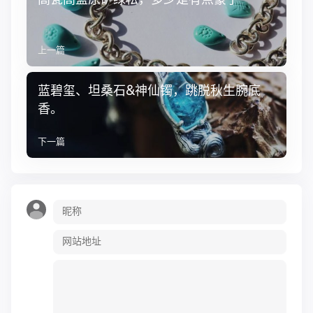
上一篇
蓝碧玺、坦桑石&神仙镯，跳脱秋生腕底
香。
下一篇