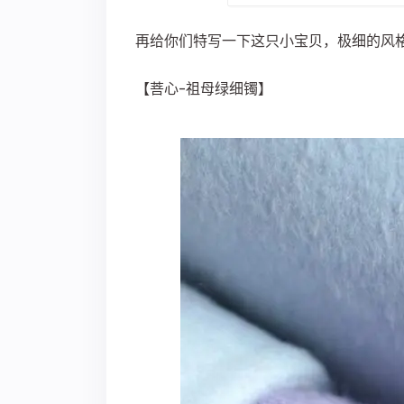
再给你们特写一下这只小宝贝，极细的风
【菩心-祖母绿细镯】