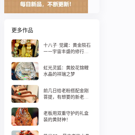
更多作品
十八子·觉藏：黄金陨石
——宇宙丰盛的修行之
数
虹光灵狐：黄胶花锦鲤
水晶的祥瑞之梦
前几日给老粉搭配金刚
菩提，有想要的新老
粉，都可以来排队
老板用双重守护的礼盒
装的黄财神！