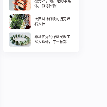
极光23，最古老的水晶
体，值得体验！
被黄财神召唤的捷克陨
石大神！
非常优秀的绿幽灵聚宝
盆大珠珠，每一颗都蕴
藏着大地母亲浓浓的爱
意