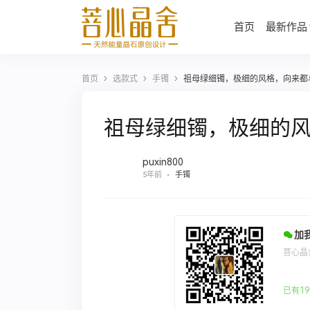
首页
最新作品
›
›
›
首页
选款式
手镯
祖母绿细镯，极细的风格，向来都
祖母绿细镯，极细的
puxin800
5年前
手镯
加
菩心晶
已有19