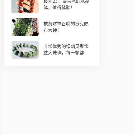
极光23，最古老的水晶
体，值得体验！
被黄财神召唤的捷克陨
石大神！
非常优秀的绿幽灵聚宝
盆大珠珠，每一颗都蕴
藏着大地母亲浓浓的爱
意