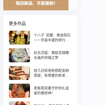
更多作品
十八子·觉藏：黄金陨石
——宇宙丰盛的修行之
数
虹光灵狐：黄胶花锦鲤
水晶的祥瑞之梦
前几日给老粉搭配金刚
菩提，有想要的新老
粉，都可以来排队
老板用双重守护的礼盒
装的黄财神！