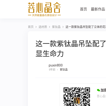
首页
最新作品
›
›
›
首页
选材质
紫钛晶
这一款紫钛晶吊坠配了立体的花
这一款紫钛晶吊坠配
显生命力
puxin800
5年前
紫钛晶
加
菩心晶