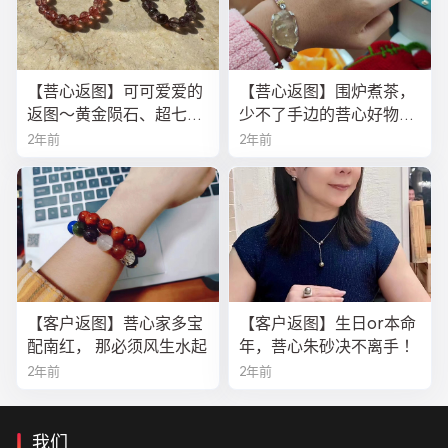
【菩心返图】可可爱爱的
【菩心返图】围炉煮茶，
返图～黄金陨石、超七、
少不了手边的菩心好物！
金草莓晶
今年的黄金陨石龙鳞绳
2年前
2年前
【客户返图】菩心家多宝
【客户返图】生日or本命
配南红， 那必须风生水起
年，菩心朱砂决不离手 ！
2年前
2年前
我们