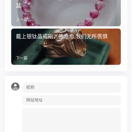
盆
上一篇
戴上银钛晶戒指，被治愈,我们无所畏惧
下一篇