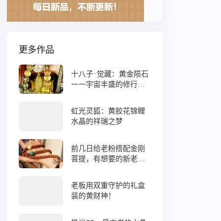
更多作品
十八子·觉藏：黄金陨石
——宇宙丰盛的修行之
数
虹光灵狐：黄胶花锦鲤
水晶的祥瑞之梦
前几日给老粉搭配金刚
菩提，有想要的新老
粉，都可以来排队
老板用双重守护的礼盒
装的黄财神！