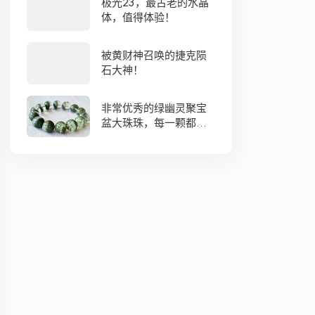
极光23，最古老的水晶
体，值得体验！
被黄财神召唤的捷克陨
石大神！
非常优秀的绿幽灵聚宝
盆大珠珠，每一颗都蕴
藏着大地母亲浓浓的爱
意