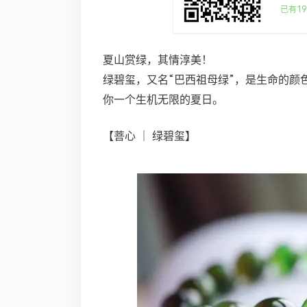
已有19
夏山赏绿，其情淳美！
绿碧玺，又名“巴西祖母绿”，是生命的颜
你一个生机无限的夏日。
【菩心 ｜ 绿碧玺】