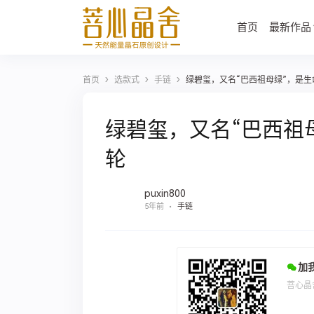
首页
最新作品
›
›
›
首页
选款式
手链
绿碧玺，又名“巴西祖母绿”，是
绿碧玺，又名“巴西祖
轮
puxin800
5年前
手链
加
菩心晶