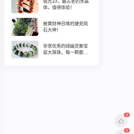
极光23，最古老的水晶
体，值得体验！
被黄财神召唤的捷克陨
石大神！
非常优秀的绿幽灵聚宝
盆大珠珠，每一颗都蕴
藏着大地母亲浓浓的爱
意
2
0