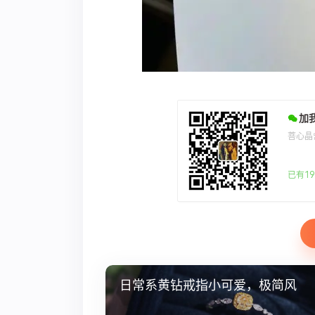
加
菩心晶
已有19
日常系黄钻戒指小可爱，极简风