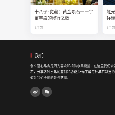
十八子·觉藏：黄金陨石——宇
虹
宙丰盛的修行之数
祥
8月前
8月前
我们
创立菩心晶舍是因为喜欢和相信水晶能量，在这里我们会
石，分享各种水晶的鉴别和功能,让你了解每种晶石彩宝
倾注我们全部的爱与慈悲。