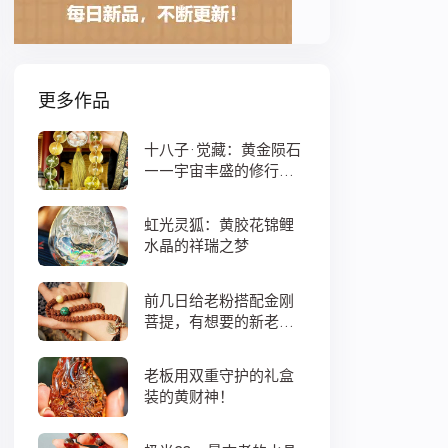
更多作品
十八子·觉藏：黄金陨石
——宇宙丰盛的修行之
数
虹光灵狐：黄胶花锦鲤
水晶的祥瑞之梦
前几日给老粉搭配金刚
菩提，有想要的新老
粉，都可以来排队
老板用双重守护的礼盒
装的黄财神！