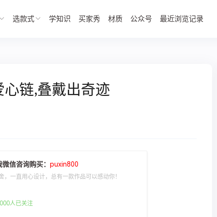
选款式
学知识
买家秀
材质
公众号
最近浏览记录
爱心链,叠戴出奇迹
我微信咨询购买：
puxin800
舍，一直用心设计，总有一款作品可以感动你！
000人已关注