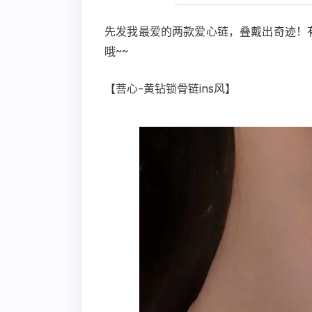
先发我最爱的两款爱心链，叠戴出奇迹！
哦~~
【菩心-黄钻锁骨链ins风】