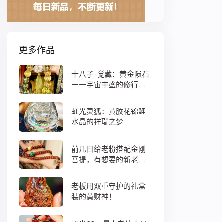
更多作品
十八子·觉藏：黄金陨石
——宇宙丰盛的修行之
数
虹光灵狐：黄胶花锦鲤
水晶的祥瑞之梦
前几日给老粉搭配金刚
菩提，有想要的新老
粉，都可以来排队
老板用双重守护的礼盒
装的黄财神！