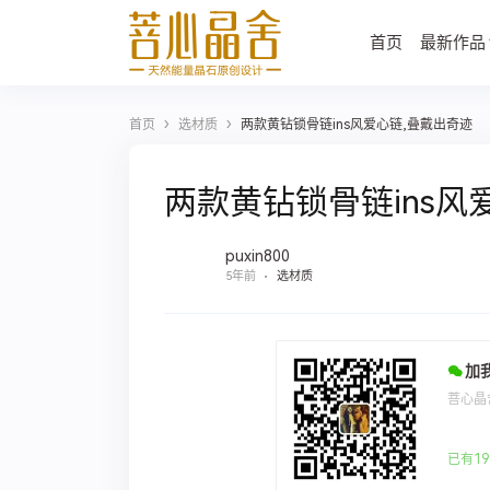
首页
最新作品
›
›
首页
选材质
两款黄钻锁骨链ins风爱心链,叠戴出奇迹
两款黄钻锁骨链ins风
puxin800
5年前
选材质
加
菩心晶
已有19