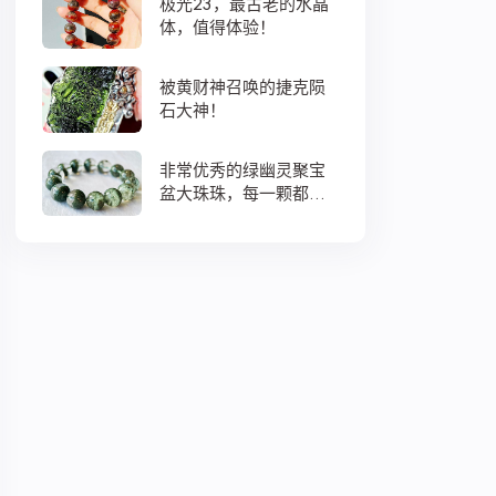
极光23，最古老的水晶
体，值得体验！
被黄财神召唤的捷克陨
石大神！
非常优秀的绿幽灵聚宝
盆大珠珠，每一颗都蕴
藏着大地母亲浓浓的爱
意