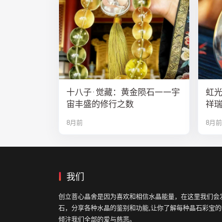
十八子·觉藏：黄金陨石——宇
虹
宙丰盛的修行之数
祥
8月前
8月前
我们
创立菩心晶舍是因为喜欢和相信水晶能量，在这里我们会
石，分享各种水晶的鉴别和功能,让你了解每种晶石彩宝
倾注我们全部的爱与慈悲。