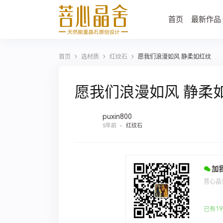
首页
最新作品
›
›
›
首页
选材质
红纹石
愿我们浪漫如风 静柔如红纹
愿我们浪漫如风 静柔
puxin800
5年前
红纹石
加
菩心晶
已有19