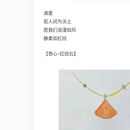
清夏
若人间为沃土
愿我们浪漫如风
静柔如红纹
【菩心-红纹石】