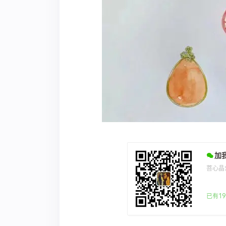
加
菩心晶
已有19