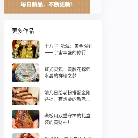
更多作品
十八子·觉藏：黄金陨石
——宇宙丰盛的修行之
数
虹光灵狐：黄胶花锦鲤
水晶的祥瑞之梦
前几日给老粉搭配金刚
菩提，有想要的新老
粉，都可以来排队
老板用双重守护的礼盒
装的黄财神！