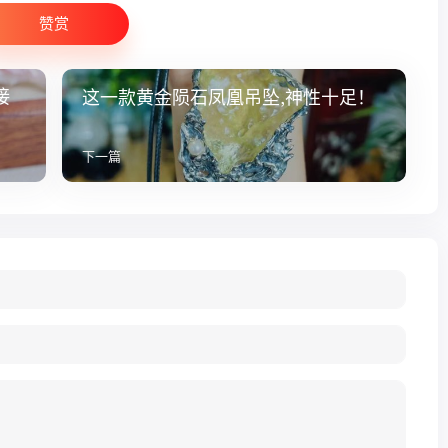
赞赏
接
这一款黄金陨石凤凰吊坠,神性十足！
下一篇