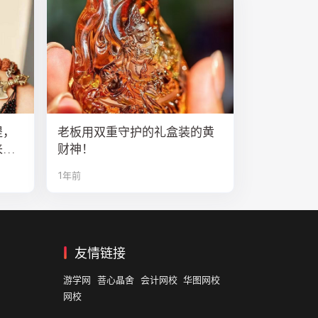
提，
老板用双重守护的礼盒装的黄
来排
财神！
1年前
友情链接
游学网
菩心晶舍
会计网校
华图网校
网校