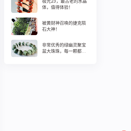
极光23，最古老的水晶
体，值得体验！
被黄财神召唤的捷克陨
石大神！
非常优秀的绿幽灵聚宝
盆大珠珠，每一颗都蕴
藏着大地母亲浓浓的爱
意