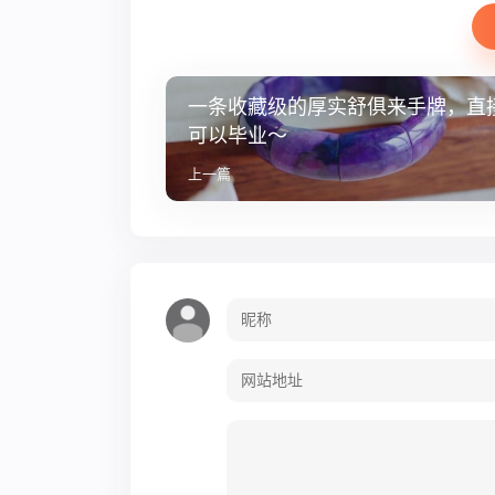
一条收藏级的厚实舒俱来手牌，直
可以毕业～
上一篇