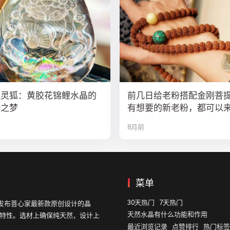
光灵狐：黄胶花锦鲤水晶的
前几日给老粉搭配金刚菩
瑞之梦
有想要的新老粉，都可以
队
8月前
菜单
30天热门
7天热门
发布菩心家最新款原创设计的晶
天然水晶有什么功能和作用
的特性。选材上确保纯天然，设计上
最近浏览记录
点赞排行
热门标签