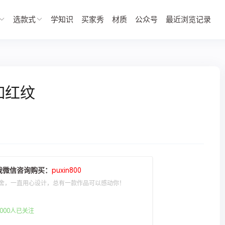
选款式
学知识
买家秀
材质
公众号
最近浏览记录
如红纹
我微信咨询购买：
puxin800
舍，一直用心设计，总有一款作品可以感动你！
000人已关注