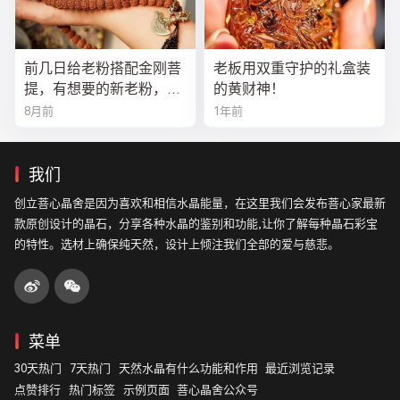
前几日给老粉搭配金刚菩
老板用双重守护的礼盒装
提，有想要的新老粉，都
的黄财神！
可以来排队
8月前
1年前
我们
创立菩心晶舍是因为喜欢和相信水晶能量，在这里我们会发布菩心家最新
款原创设计的晶石，分享各种水晶的鉴别和功能,让你了解每种晶石彩宝
的特性。选材上确保纯天然，设计上倾注我们全部的爱与慈悲。
菜单
30天热门
7天热门
天然水晶有什么功能和作用
最近浏览记录
点赞排行
热门标签
示例页面
菩心晶舍公众号