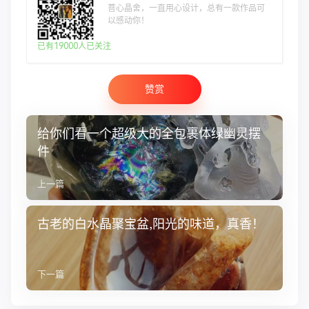
菩心晶舍，一直用心设计，总有一款作品可
以感动你！
已有19000人已关注
赞赏
给你们看一个超级大的全包裹体绿幽灵摆
件
上一篇
古老的白水晶聚宝盆,阳光的味道，真香！
下一篇