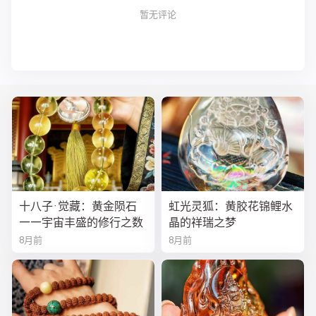
暂无评论
十八子·觉藏：黄金陨石
虹光灵狐：黄胶花锦鲤水
——宇宙丰盛的修行之数
晶的祥瑞之梦
8月前
8月前