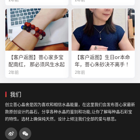
【客户返图】菩心家多宝
【客户返图】生日or本命
配南红， 那必须风生水起
年，菩心朱砂决不离手 ！
2年前
2年前
我们
创立菩心晶舍是因为喜欢和相信水晶能量，在这里我们会发布菩心家最新
款原创设计的晶石，分享各种水晶的鉴别和功能,让你了解每种晶石彩宝
的特性。选材上确保纯天然，设计上倾注我们全部的爱与慈悲。