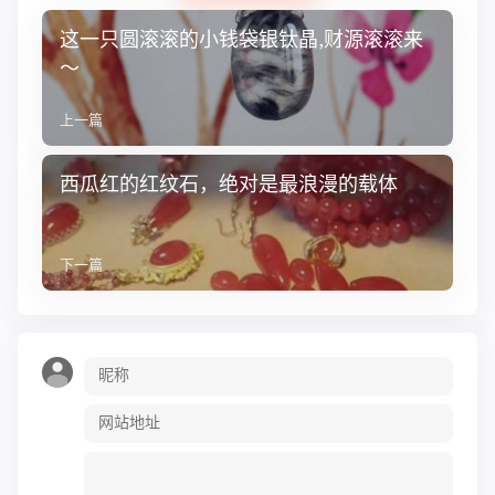
这一只圆滚滚的小钱袋银钛晶,财源滚滚来
～
上一篇
西瓜红的红纹石，绝对是最浪漫的载体
下一篇