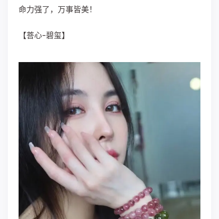
命力强了，万事皆美！
【菩心-碧玺】