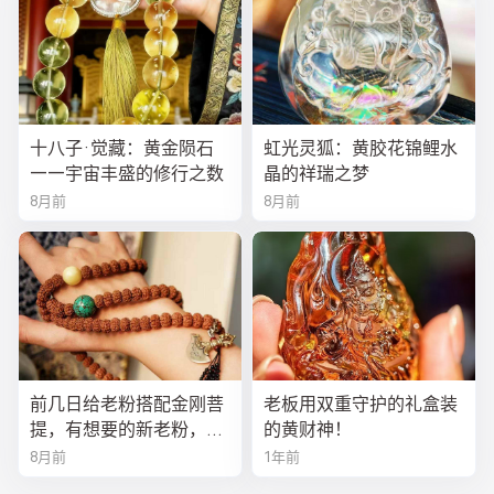
十八子·觉藏：黄金陨石
虹光灵狐：黄胶花锦鲤水
——宇宙丰盛的修行之数
晶的祥瑞之梦
8月前
8月前
前几日给老粉搭配金刚菩
老板用双重守护的礼盒装
提，有想要的新老粉，都
的黄财神！
可以来排队
8月前
1年前