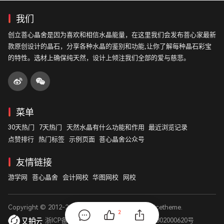
我们
创立菩心晶舍是因为喜欢和相信水晶能量，在这里我们会发布菩心家最新
款原创设计的晶石，分享各种水晶的鉴别和功能,让你了解每种晶石彩宝
的特性。选材上确保纯天然，设计上倾注我们全部的爱与慈悲。
菜单
30天热门
7天热门
天然水晶有什么功能和作用
最近浏览记录
点赞排行
热门标签
示例页面
菩心晶舍公众号
友情链接
游学网
菩心晶舍
会计网校
华图网校
网校
Copyright © 2012-2026
菩心晶舍
. Designed by
nicetheme
.
2
浙ICP备14003531号
浙公网安备 33011802000620号