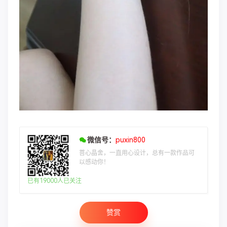
微信号：
puxin800
菩心晶舍，一直用心设计，总有一款作品可
以感动你！
已有19000人已关注
赞赏