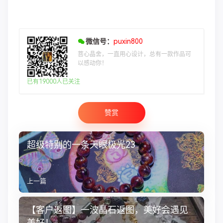
微信号：
puxin800
菩心晶舍，一直用心设计，总有一款作品可
以感动你！
已有19000人已关注
赞赏
超级特别的一条天眼极光23
上一篇
【客户返图】一波晶石返图，美好会遇见
美好！