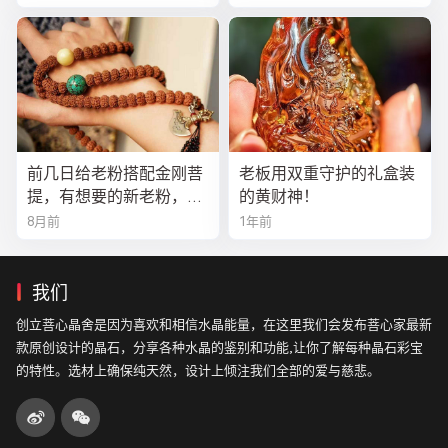
前几日给老粉搭配金刚菩
老板用双重守护的礼盒装
提，有想要的新老粉，都
的黄财神！
可以来排队
8月前
1年前
我们
创立菩心晶舍是因为喜欢和相信水晶能量，在这里我们会发布菩心家最新
款原创设计的晶石，分享各种水晶的鉴别和功能,让你了解每种晶石彩宝
的特性。选材上确保纯天然，设计上倾注我们全部的爱与慈悲。