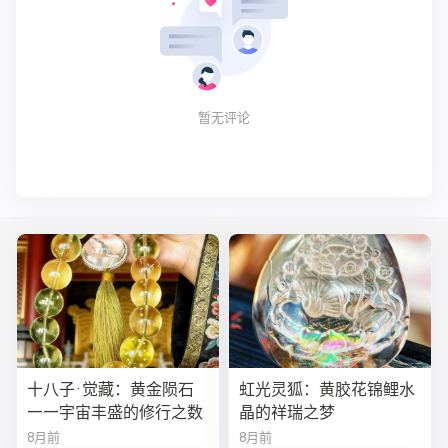
暂无评论
十八子·觉藏：黄金陨石
虹光灵狐：黄胶花锦鲤水
——宇宙丰盛的修行之数
晶的祥瑞之梦
8月前
8月前