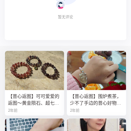
暂无评论
【菩心返图】可可爱爱的
【菩心返图】围炉煮茶，
返图～黄金陨石、超七、
少不了手边的菩心好物！
金草莓晶
今年的黄金陨石龙鳞绳
2年前
2年前