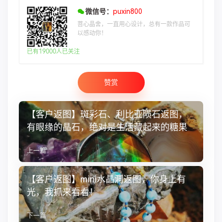
微信号：
puxin800
菩心晶舍，一直用心设计，总有一款作品可
以感动你！
已有19000人已关注
赞赏
【客户返图】斑彩石、利比亚陨石返图，
有眼缘的晶石，绝对是生活藏起来的糖果
上一篇
【客户返图】mini水晶洞返图，你身上有
光，我抓来看看！
下一篇