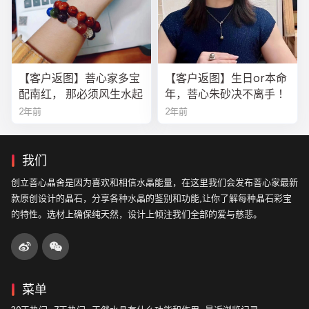
【客户返图】菩心家多宝
【客户返图】生日or本命
配南红， 那必须风生水起
年，菩心朱砂决不离手 ！
2年前
2年前
我们
创立菩心晶舍是因为喜欢和相信水晶能量，在这里我们会发布菩心家最新
款原创设计的晶石，分享各种水晶的鉴别和功能,让你了解每种晶石彩宝
的特性。选材上确保纯天然，设计上倾注我们全部的爱与慈悲。
菜单