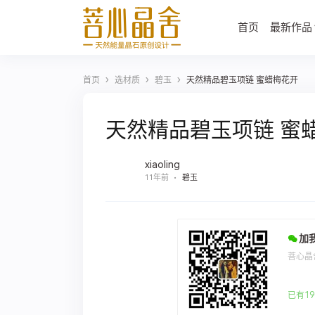
首页
最新作品
›
›
›
首页
选材质
碧玉
天然精品碧玉项链 蜜蜡梅花开
天然精品碧玉项链 蜜
xiaoling
11年前
碧玉
加
菩心晶
已有19