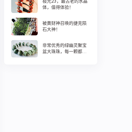
极光23，最古老的水晶
体，值得体验！
被黄财神召唤的捷克陨
石大神！
非常优秀的绿幽灵聚宝
盆大珠珠，每一颗都蕴
藏着大地母亲浓浓的爱
意