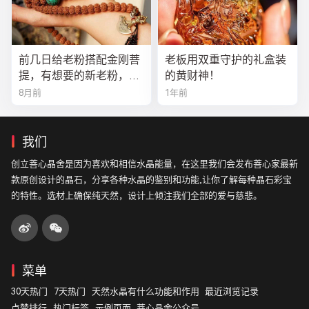
前几日给老粉搭配金刚菩
老板用双重守护的礼盒装
提，有想要的新老粉，都
的黄财神！
可以来排队
8月前
1年前
我们
创立菩心晶舍是因为喜欢和相信水晶能量，在这里我们会发布菩心家最新
款原创设计的晶石，分享各种水晶的鉴别和功能,让你了解每种晶石彩宝
的特性。选材上确保纯天然，设计上倾注我们全部的爱与慈悲。
菜单
30天热门
7天热门
天然水晶有什么功能和作用
最近浏览记录
点赞排行
热门标签
示例页面
菩心晶舍公众号