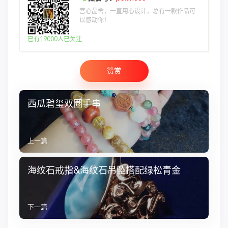
菩心晶舍，一直用心设计，总有一款作品可
以感动你！
已有19000人已关注
赞赏
西瓜碧玺双圈手串
上一篇
海纹石戒指&海纹石吊坠搭配绿松青金
下一篇