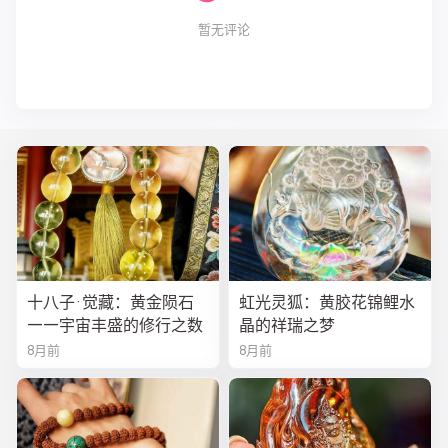
暂无评论
十八子·觉藏：黄金陨石
虹光灵狐：黄胶花锦鲤水
——宇宙丰盛的修行之数
晶的祥瑞之梦
8月前
8月前