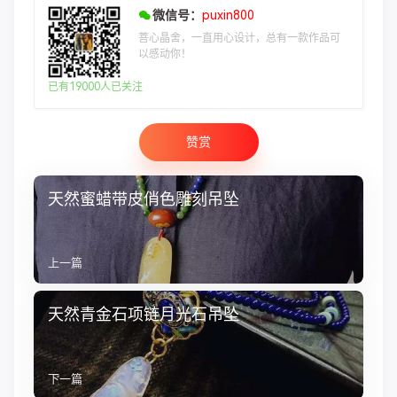
微信号：
puxin800
菩心晶舍，一直用心设计，总有一款作品可
以感动你！
已有19000人已关注
赞赏
天然蜜蜡带皮俏色雕刻吊坠
上一篇
天然青金石项链月光石吊坠
下一篇