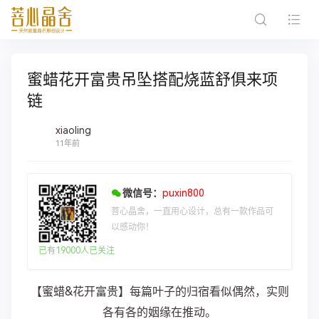
蜜蜡花开富贵吊坠搭配烧蓝舒俱来项
链
xiaoling
11年前
微信号：
puxin800
菩心晶舍，一直用心设计，总有一款作品可
以感动你！
已有19000人已关注
【蜜蜡&花开富贵】每篇叶子的归宿看似偶然，实则
各有各的姻缘在推动。