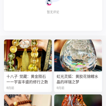
暂无评论
十八子·觉藏：黄金陨石
虹光灵狐：黄胶花锦鲤水
——宇宙丰盛的修行之数
晶的祥瑞之梦
8月前
8月前