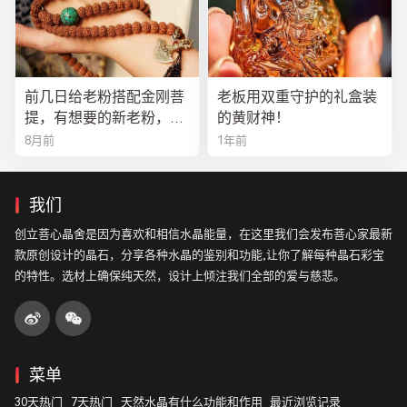
前几日给老粉搭配金刚菩
老板用双重守护的礼盒装
提，有想要的新老粉，都
的黄财神！
可以来排队
8月前
1年前
我们
创立菩心晶舍是因为喜欢和相信水晶能量，在这里我们会发布菩心家最新
款原创设计的晶石，分享各种水晶的鉴别和功能,让你了解每种晶石彩宝
的特性。选材上确保纯天然，设计上倾注我们全部的爱与慈悲。
菜单
30天热门
7天热门
天然水晶有什么功能和作用
最近浏览记录