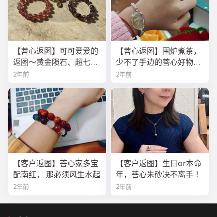
【菩心返图】可可爱爱的
【菩心返图】围炉煮茶，
返图～黄金陨石、超七、
少不了手边的菩心好物！
金草莓晶
今年的黄金陨石龙鳞绳
2年前
2年前
【客户返图】菩心家多宝
【客户返图】生日or本命
配南红， 那必须风生水起
年，菩心朱砂决不离手 ！
2年前
2年前