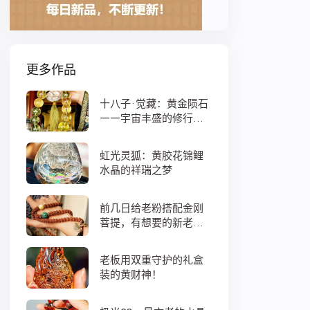
更多作品
十八子·觉藏：黄金陨石
——宇宙丰盛的修行之
数
虹光灵狐：黄胶花锦鲤
水晶的祥瑞之梦
前几日给老粉搭配金刚
菩提，有想要的新老
粉，都可以来排队
老板用双重守护的礼盒
装的黄财神！