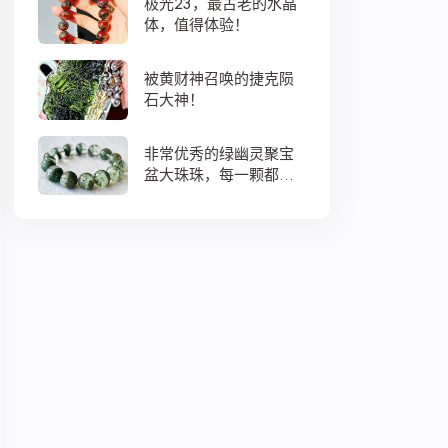
极光23，最古老的水晶
体，值得体验！
被黄财神召唤的捷克陨
石大神！
非常优秀的绿幽灵聚宝
盆大珠珠，每一颗都蕴
藏着大地母亲浓浓的爱
意