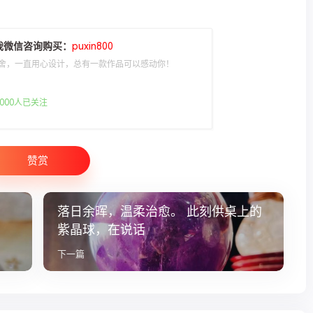
我微信咨询购买：
puxin800
舍，一直用心设计，总有一款作品可以感动你！
000人已关注
赞赏
落日余晖，温柔治愈。 此刻供桌上的
紫晶球，在说话
下一篇