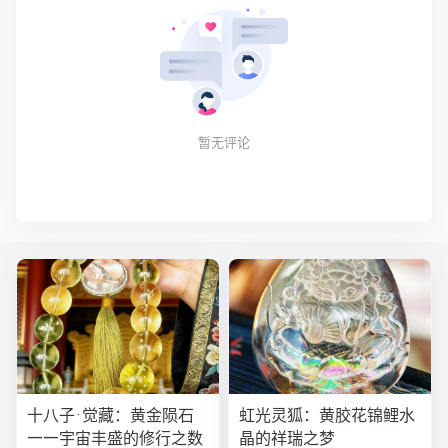
暂无评论
十八子·觉藏：黄金陨石
虹光灵狐：黄胶花锦鲤水
——宇宙丰盛的修行之数
晶的祥瑞之梦