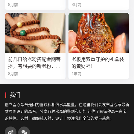
8月前
8月前
前几日给老粉搭配金刚菩
老板用双重守护的礼盒装
提，有想要的新老粉，都
的黄财神！
可以来排队
8月前
1年前
我们
创立菩心晶舍是因为喜欢和相信水晶能量，在这里我们会发布菩心家最新
款原创设计的晶石，分享各种水晶的鉴别和功能,让你了解每种晶石彩宝
的特性。选材上确保纯天然，设计上倾注我们全部的爱与慈悲。