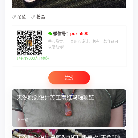
吊坠
粉晶
微信号：
puxin800
菩心晶舍，一直用心设计，总有一款作品可
以感动你！
已有19000人已关注
赞赏
天然原创设计苏工南红玛瑙项链
上一篇
天然原创设计白蜜&原矿顶级美松“玉兔”项