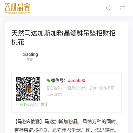
天然马达加斯加粉晶貔貅吊坠招财招
桃花
xiaoling
11年前
微信号：
puxin800
菩心晶舍，一直用心设计，总有一款作品可
以感动你！
已有19000人已关注
【马粉&貔貅】马达加斯加
粉晶
，风情万种的同时，
有神兽辟邪护身，愿它伴君尘烟几许，浅思淡行。