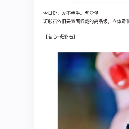
今日份：爱不释手。💜💜💜
斑彩石依旧是双面佩戴的高品级，立体雕
【菩心-斑彩石】