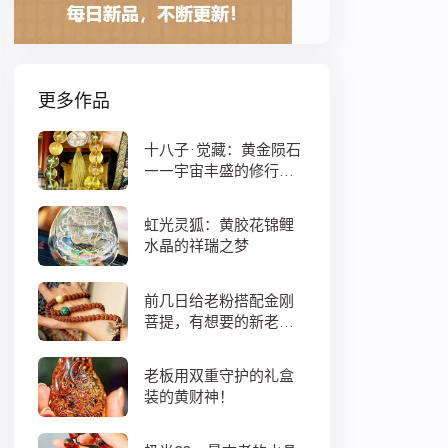
更多作品
十八子·觉藏：黄金陨石
——宇宙丰盛的修行之
数
虹光灵狐：黄胶花锦鲤
水晶的祥瑞之梦
前几日给老粉搭配金刚
菩提，有想要的新老
粉，都可以来排队
老板用双重守护的礼盒
装的黄财神！