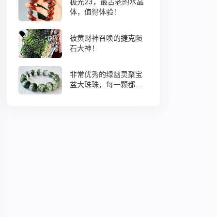
极光23，最古老的水晶
体，值得体验！
被黄财神召唤的捷克陨
石大神！
非常优秀的绿幽灵聚宝
盆大珠珠，每一颗都蕴
藏着大地母亲浓浓的爱
意