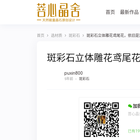
首页
最新作品
›
›
›
首页
选材质
斑彩石
斑彩石立体雕花鸢尾花，依旧是
斑彩石立体雕花鸢尾
puxin800
5年前
斑彩石
加
菩心晶
已有19