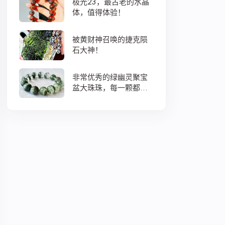
极光23，最古老的水晶
体，值得体验！
被黄财神召唤的捷克陨
石大神！
非常优秀的绿幽灵聚宝
盆大珠珠，每一颗都蕴
藏着大地母亲浓浓的爱
意