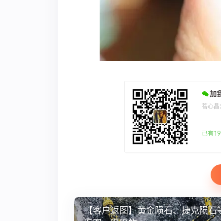
加
菩心晶
已有19
【客户返图】黄金陨石、捷克陨石