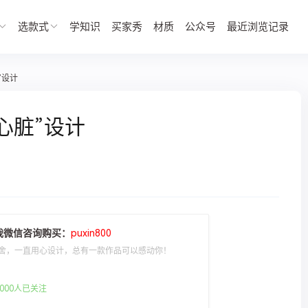
选款式
学知识
买家秀
材质
公众号
最近浏览记录
”设计
心脏”设计
我微信咨询购买：
puxin800
舍，一直用心设计，总有一款作品可以感动你！
000人已关注