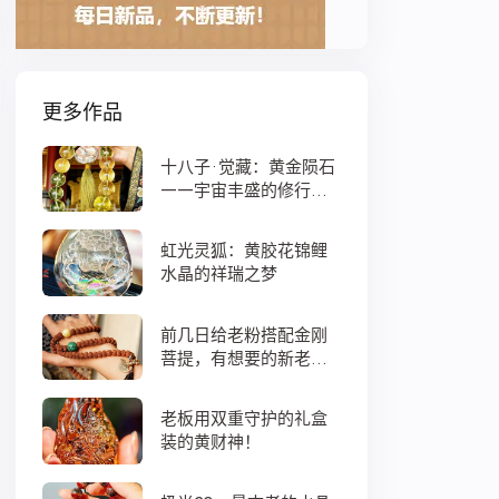
更多作品
十八子·觉藏：黄金陨石
——宇宙丰盛的修行之
数
虹光灵狐：黄胶花锦鲤
水晶的祥瑞之梦
前几日给老粉搭配金刚
菩提，有想要的新老
粉，都可以来排队
老板用双重守护的礼盒
装的黄财神！